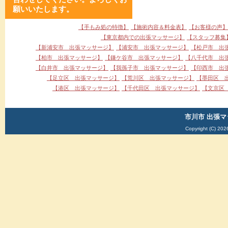
願いいたします。
【手もみ処の特徴】
【施術内容＆料金表】
【お客様の声】
【東京都内での出張マッサージ】
【スタッフ募集
【新浦安市 出張マッサージ】
【浦安市 出張マッサージ】
【松戸市 出
【柏市 出張マッサージ】
【鎌ケ谷市 出張マッサージ】
【八千代市 出
【白井市 出張マッサージ】
【我孫子市 出張マッサージ】
【印西市 出
【足立区 出張マッサージ】
【荒川区 出張マッサージ】
【墨田区 
【港区 出張マッサージ】
【千代田区 出張マッサージ】
【文京区
市川市 出張マ
Copyright (C) 202