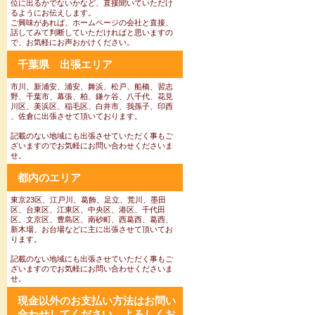
位に出るかでないかなど、直接聞いていただけ
るようにお伝えします。
ご興味があれば、ホームページの会社と直接、
話してみて判断していただければと思いますの
で、お気軽にお声おかけください。
千葉県 出張エリア
市川、新浦安、浦安、舞浜、松戸、船橋、習志
野、千葉市、幕張、柏、鎌ケ谷、八千代、花見
川区、美浜区、稲毛区、白井市、我孫子、印西
、佐倉に出張させて頂いております。
記載のない地域にも出張させていただく事もご
ざいますのでお気軽にお問い合わせくださいま
せ。
都内のエリア
東京23区、江戸川、葛飾、足立、荒川、墨田
区、台東区、江東区、中央区、港区、千代田
区、文京区、豊島区、南砂町、西葛西、葛西、
新木場、お台場などに主に出張させて頂いてお
ります。
記載のない地域にも出張させていただく事もご
ざいますのでお気軽にお問い合わせくださいま
せ。
現金以外のお支払い方法はお問い
合わせしてください。よろしくお