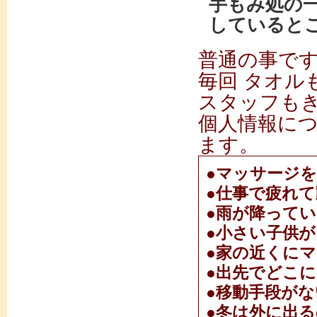
手もみ処の
していると
普通の事で
毎回 タオル
スタッフも
個人情報に
ます。
●マッサージ
●仕事で疲れ
●雨が降って
●小さい子供
●家の近くに
●出先でどこ
●移動手段がな
●冬は外に出