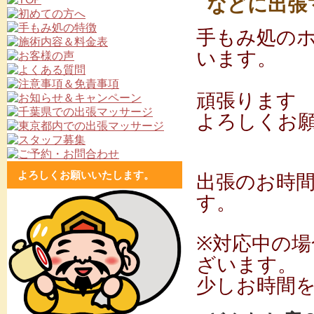
などに出張
手もみ処のホ
います。
頑張ります
よろしくお
よろしくお願いいたします。
出張のお時
す。
※対応中の場
ざいます。
少しお時間