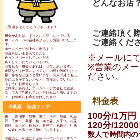
どんなお店
ご覧頂き ありがとうございます！
ご連絡頂く
機会があれば、ずっとお世話になっている
ご連絡くだ
ホームページの会社もよろしくお願いいたしま
す。
ホームページが上位に出るまで
お金も払いませんでしたし
※メールに
色々とサポートしていただき
良くしていただいているので
※営業のメ
お客様も、機会があれば、ぜひと思います。
金額などは仕事によっても、内容や依頼したい
ださい。
量、移管など違うと思います。関東以外でも上
位に出るかでないかなど、直接聞いていただけ
るようにお伝えします。
ご興味があれば、ホームページの会社と直接、
話してみて判断していただければと思いますの
で、お気軽にお声おかけください。
料金表
千葉県 出張エリア
100分/1万円
市川、新浦安、浦安、舞浜、松戸、船橋、習志
野、千葉市、幕張、柏、鎌ケ谷、八千代、花見
120分/1200
川区、美浜区、稲毛区、白井市、我孫子、印西
、佐倉に出張させて頂いております。
数人で時間内の
記載のない地域にも出張させていただく事もご