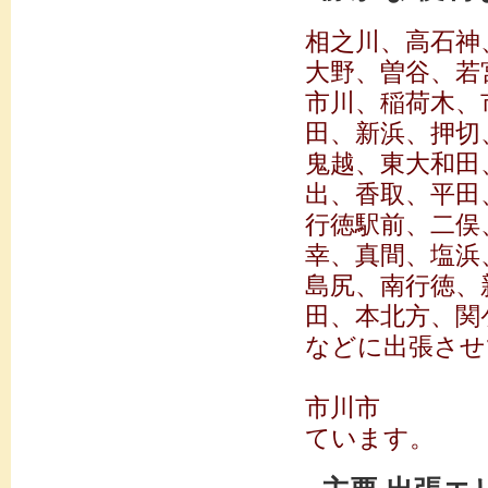
相之川、高石神
大野、曽谷、若
市川、稲荷木、
田、新浜、押切
鬼越、東大和田
出、香取、平田
行徳駅前、二俣
幸、真間、塩浜
島尻、南行徳、
田、本北方、関
などに出張させ
市川市 東
ています。