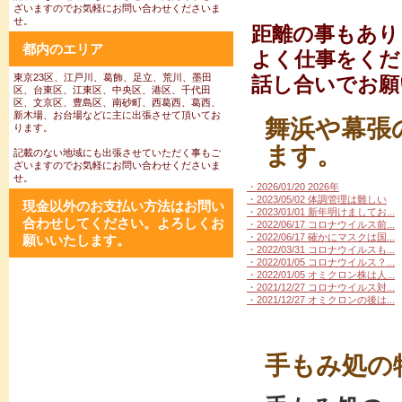
ざいますのでお気軽にお問い合わせくださいま
せ。
距離の事もあり
都内のエリア
よく仕事をくだ
東京23区、江戸川、葛飾、足立、荒川、墨田
話し合いでお願
区、台東区、江東区、中央区、港区、千代田
区、文京区、豊島区、南砂町、西葛西、葛西、
新木場、お台場などに主に出張させて頂いてお
舞浜や幕張
ります。
ます。
記載のない地域にも出張させていただく事もご
ざいますのでお気軽にお問い合わせくださいま
せ。
・2026/01/20 2026年
・2023/05/02 体調管理は難しい
現金以外のお支払い方法はお問い
・2023/01/01 新年明けましてお...
合わせしてください。よろしくお
・2022/06/17 コロナウイルス前...
・2022/06/17 確かにマスクは国...
願いいたします。
・2022/03/31 コロナウイルスも...
・2022/01/05 コロナウイルス？...
・2022/01/05 オミクロン株は人...
・2021/12/27 コロナウイルス対...
・2021/12/27 オミクロンの後は...
手もみ処の