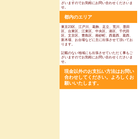
ざいますのでお気軽にお問い合わせくださいま
せ。
都内のエリア
東京23区、江戸川、葛飾、足立、荒川、墨田
区、台東区、江東区、中央区、港区、千代田
区、文京区、豊島区、南砂町、西葛西、葛西、
新木場、お台場などに主に出張させて頂いてお
ります。
記載のない地域にも出張させていただく事もご
ざいますのでお気軽にお問い合わせくださいま
せ。
現金以外のお支払い方法はお問い
合わせしてください。よろしくお
願いいたします。