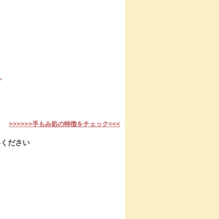
。
。
>>>>>>手もみ処の特徴をチェック<<<
絡ください