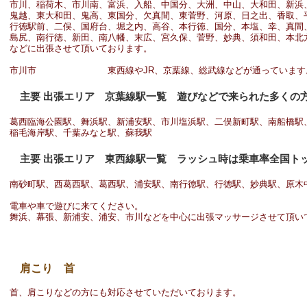
市川、稲荷木、市川南、富浜、入船、中国分、大洲、中山、大和田、新浜
鬼越、東大和田、鬼高、東国分、欠真間、東菅野、河原、日之出、香取、
行徳駅前、二俣、国府台、堀之内、高谷、本行徳、国分、本塩、幸、真間
島尻、南行徳、新田、南八幡、末広、宮久保、菅野、妙典、須和田、本北
などに出張させて頂いております。
市川市 東西線やJR、京葉線、総武線などが通っています
主要 出張エリア 京葉線駅一覧 遊びなどで来られた多くの
葛西臨海公園駅、舞浜駅、新浦安駅、市川塩浜駅、二俣新町駅、南船橋駅
稲毛海岸駅、千葉みなと駅、蘇我駅
主要 出張エリア 東西線駅一覧 ラッシュ時は乗車率全国ト
南砂町駅、西葛西駅、葛西駅、浦安駅、南行徳駅、行徳駅、妙典駅、原木
電車や車で遊びに来てください。
舞浜、幕張、新浦安、浦安、市川などを中心に出張マッサージさせて頂い
肩こり 首
首、肩こりなどの方にも対応させていただいております。