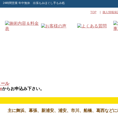
 24時間営業 年中無休 出張もみほぐし手もみ処
TOP
｜
個人情報保
メール
m
からお申込み下さい。
主に舞浜、幕張、新浦安、浦安、市川、船橋、葛西などに