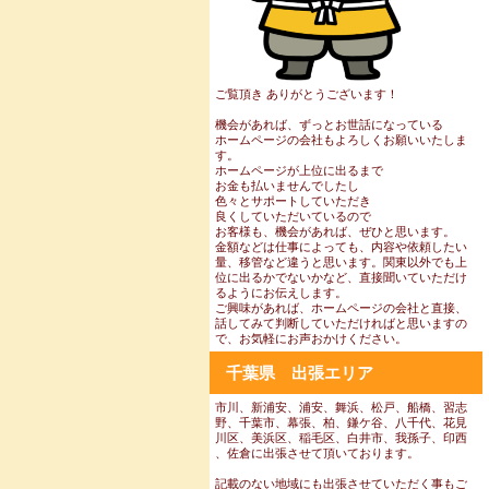
ご覧頂き ありがとうございます！
機会があれば、ずっとお世話になっている
ホームページの会社もよろしくお願いいたしま
す。
ホームページが上位に出るまで
お金も払いませんでしたし
色々とサポートしていただき
良くしていただいているので
お客様も、機会があれば、ぜひと思います。
金額などは仕事によっても、内容や依頼したい
量、移管など違うと思います。関東以外でも上
位に出るかでないかなど、直接聞いていただけ
るようにお伝えします。
ご興味があれば、ホームページの会社と直接、
話してみて判断していただければと思いますの
で、お気軽にお声おかけください。
千葉県 出張エリア
市川、新浦安、浦安、舞浜、松戸、船橋、習志
野、千葉市、幕張、柏、鎌ケ谷、八千代、花見
川区、美浜区、稲毛区、白井市、我孫子、印西
、佐倉に出張させて頂いております。
記載のない地域にも出張させていただく事もご