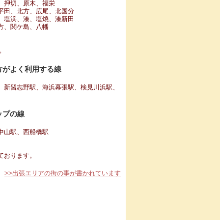
、押切、原木、福栄
平田、北方、広尾、北国分
、塩浜、湊、塩焼、湊新田
方、関ケ島、八幡
。
方がよく利用する線
、新習志野駅、海浜幕張駅、検見川浜駅、
ップの線
中山駅、西船橋駅
ております。
>>出張エリアの街の事が書かれています