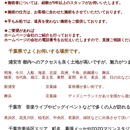
★施術者については、経験が5年以上のスタッフがお伺いいたします。
★施術の仕方は、お客様に合わせた施術をさせていただいております。
★手もみ処では、道具を使わない施術をご提供しております。
★ご要望があれば
ホームページ会社のご紹介も行っております。
ホームページの会社の電話番号をお伝えいたしますので、直接ご相談くだ
千葉県でよくお伺いする場所です。
浦安市 都内へのアクセスも良く土地が高いですが、魅力がつ
明海、今川、入船、海楽、北栄、高洲、千鳥、鉄鋼通り、舞浜
猫実、当代島、堀江、富士見、東野、富岡、弁天、美浜、港、日の出など
新浦安 京葉線 富裕層が多い街です。
舞浜 京葉線 ディズニーランドがあり全国から遊びに
千葉市 音楽ライブやビッグイベントなどで多くの人が訪れる
美浜区、花見川区、稲毛区、中央区、若葉区、緑区などに出張させて頂い
千葉市美浜区エリア 町名 幕張メッセやZOZOマリンスタ