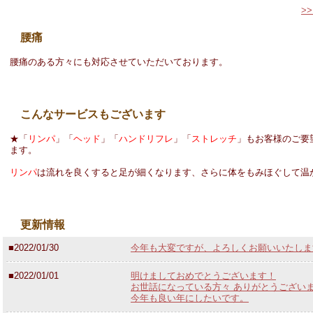
>
腰痛
腰痛のある方々にも対応させていただいております。
こんなサービスもございます
★「
リンパ
」「
ヘッド
」「
ハンドリフレ
」「
ストレッチ
」もお客様のご要
ます。
リンパ
は流れを良くすると足が細くなります、さらに体をもみほぐして温
更新情報
■2022/01/30
今年も大変ですが、よろしくお願いいたしま
■2022/01/01
明けましておめでとうございます！
お世話になっている方々 ありがとうござい
今年も良い年にしたいです。