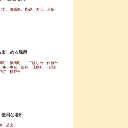
び野、幕張西、真砂、美浜、若葉
も楽しめる場所
川町、犢橋町、こてはし台、作新台
、西小中台、畑町、花島町、花園町
戸町、横戸台
 便利な場所
谷、若宮