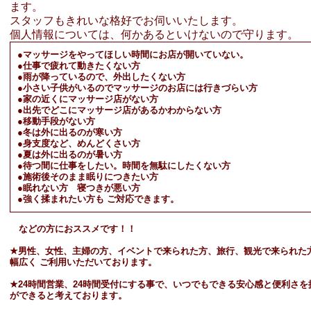
ます。
スタッフもきれいな格好でお伺いいたします。
個人情報については、何かあるといけないので守ります。
●マッサージをやってほしい時間にお店が開いていない。
●仕事で疲れて動きたくない方
●雨が降っているので、外出したくない方
●小さい子供がいるのでマッサージのお店には行きづらい方
●家の近くにマッサージ店がない方
●出先でどこにマッサージ店があるかわからない方
●移動手段がない方
●冬は外に出るのが寒い方
●身支度など、めんどくさい方
●夏は外に出るのが暑い方
●待つ間に仕事をしたい。時間を無駄にしたくない方
●施術後そのまま眠りにつきたい方
●眠れない方 寝つきが悪い方
●強く揉まれたい方も ご対応できます。
などの方におススメです！！
★
男性、女性、主婦の方、イベントで来られた方、旅行、観光で来られた
幅広く ご利用いただいております。
★24時間営業、24時間受付にする事で、いつでもできる安心感と便利さを
ができると考えております。