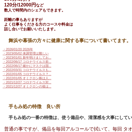
120分/12000円
など
数人で時間内のシェアもできます。
距離の事もありますが
よく仕事をくださる方のコースや料金は
話し合いでお願いいたします。
舞浜や幕張の方々に健康に関する事について書いてます。
・2026/01/20 2026年
・2023/05/02 体調管理は難しい
・2023/01/01 新年明けましてお...
・2022/06/17 コロナウイルス前...
・2022/06/17 確かにマスクは国...
・2022/03/31 コロナウイルスも...
・2022/01/05 コロナウイルス？...
・2022/01/05 オミクロン株は人...
・2021/12/27 コロナウイルス対...
・2021/12/27 オミクロンの後は...
手もみ処の特徴 良い所
手もみ処の一番の特徴は、使う備品や、清潔感を大事にして
普通の事ですが、備品を毎回アルコールで拭いて、毎回 タ