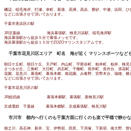
磯辺、稲毛海岸、打瀬、幸町、新港、高洲、高浜、豊砂、中瀬、浜田、ひ
などに出張させて頂いております。
千葉市美浜区の駅
JR京葉線 海浜幕張駅、検見川浜駅、稲毛海岸駅
海浜幕張駅から徒歩５分で幕張メッセです。
海浜幕張駅から徒歩１５分でZOZOマリンスタジアムです。
千葉市花見川区エリア 町名 海が近く マリンスポーツなど
朝日ケ丘町、朝日ケ丘、天戸町、内山町、宇那谷町、柏井町、柏井、検見
さつきが丘、三角町、大日町、武石町、千種町、長作町、長作台、浪花町
花園、花見川、幕張町、幕張本郷、南花園、み春野、宮野木台、瑞穂、横
などに出張させて頂いております。
千葉市花見川区の駅
JR総武線 幕張本郷駅、幕張駅、新検見川駅
京成電鉄 千葉線 幕張本郷駅、京成幕張駅、検見川駅
市川市 都内へ行くのも千葉方面に行くのも楽で平穏で静かな
相之川、高石神、新井、宝、伊勢宿、田尻、下貝塚、下新宿、南大野、曽